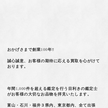
おかげさまで創業
100
年
‼️
誠心誠意、お客様の期待に応える買取を心がけて
おります。
年間
1,000
件を超える鑑定を行う目利きの鑑定士
がお客様の大切なお品物を拝見いたします。
富山・石川・福井３県内、東京都内、全て出張