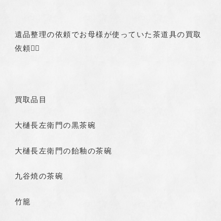
遺品整理の依頼でお母様が使っていた茶道具の買取
依頼🙇‍♂️
お問い合わせ
買取品目
フリーダイヤル
0120-962-856
24時間対応
大樋長左衛門の黒茶碗
antique shop樹
0766-73-2171
大樋長左衛門の飴釉の茶碗
11:00～16:00
九谷焼の茶碗
東京店
03-6284-4649
竹籠
11:00～17:00