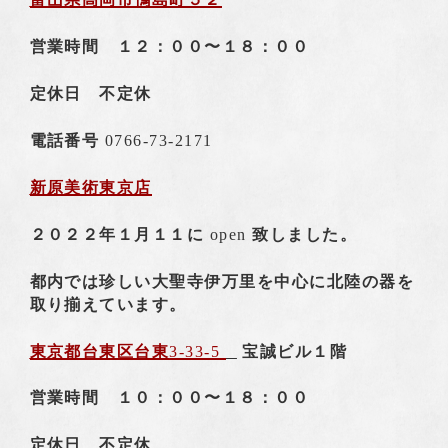
営業時間 １２：００〜１８：００
定休日 不定休
電話番号
0766-73-2171
新原美術東京店
２０２２年１月１１に
open
致しました。
都内では珍しい大聖寺伊万里を中心に北陸の器を
取り揃えています。
東京都台東区台東
3-33-5
宝誠ビル１階
営業時間 １０：００〜１８：００
定休日 不定休