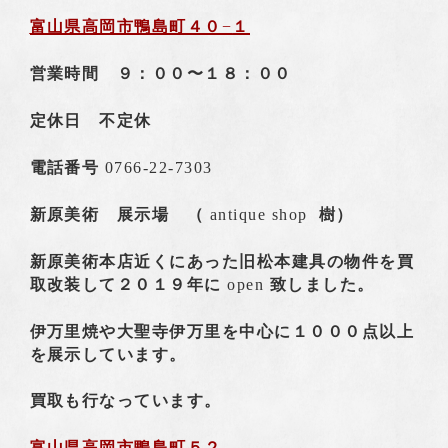
富山県高岡市鴨島町４０
−
１
営業時間 ９：００〜１８：００
定休日 不定休
電話番号
0766-22-7303
新原美術 展示場 （
antique shop
樹）
新原美術本店近くにあった旧松本建具の物件を買
取改装して２０１９年に
open
致しました。
伊万里焼や大聖寺伊万里を中心に１０００点以上
を展示しています。
買取も行なっています。
富山県高岡市鴨島町５２